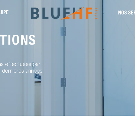
UIPE
NOS SE
TIONS
ns effectuées par
s dernières années
rporatives menées par notre cabinet d'avocats | Blue HF Légal