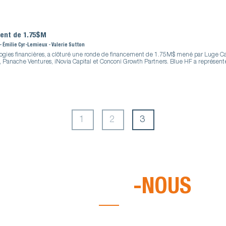
ment de 1.75$M
 - Émilie Cyr-Lemieux - Valerie Sutton
logies financières, a clôturé une ronde de financement de 1.75M$ mené par Luge Ca
al, Panache Ventures, iNovia Capital et Conconi Growth Partners. Blue HF a représenté
1
2
3
CONTACTEZ
-NOUS
voyez-nous un courriel. C'est avec plaisir que nous pourrons discuter