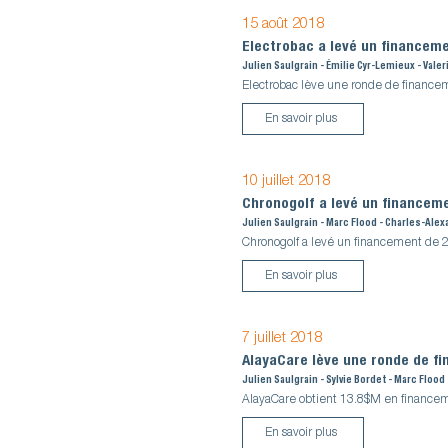
15 août 2018
Electrobac a levé un financem
Julien Saulgrain - Émilie Cyr-Lemieux - Valer
Electrobac lève une ronde de finance
En savoir plus
10 juillet 2018
Chronogolf a levé un financem
Julien Saulgrain - Marc Flood - Charles-Ale
Chronogolf a levé un financement de 2
En savoir plus
7 juillet 2018
AlayaCare lève une ronde de f
Julien Saulgrain - Sylvie Bordet - Marc Flood
AlayaCare obtient 13.8$M en financeme
En savoir plus