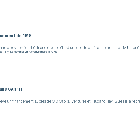
ancement de 1M$
enne de cybersécurité financière, a clôturé une ronde de financement de 1M$ menée
é Luge Capital et Whitestar Capital.
dans CARFIT
ève un financement auprès de CIC Capital Ventures et PlugandPlay. Blue HF a repr