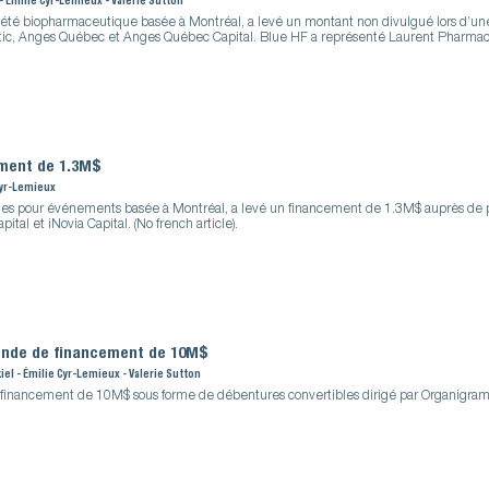
 - Émilie Cyr-Lemieux - Valerie Sutton
iété biopharmaceutique basée à Montréal, a levé un montant non divulgué lors d’un
ic, Anges Québec et Anges Québec Capital. Blue HF a représenté Laurent Pharmace
ement de 1.3M$
 Cyr-Lemieux
alles pour événements basée à Montréal, a levé un financement de 1.3M$ auprès de pl
tal et iNovia Capital. (No french article).
ronde de financement de 10M$
iel - Émilie Cyr-Lemieux - Valerie Sutton
e financement de 10M$ sous forme de débentures convertibles dirigé par Organigram