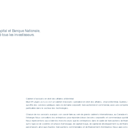
pital et Banque Nationale,
 tous les investisseurs.
Cabinet d'avocats en droit des affaires à Montréal
Blue HF Légal s.e.n.c.r.l. est un cabinet d’avocats spécialisé en droit des affaires, situé à Montréal, Québec
qui offre des services juridiques dans le domaine corporatif, transactionnel et commercial, avec une compét
particulière dans le secteur des technologies.
Chacun de nos avocats a acquis son savoir-faire au sein de grands cabinets internationaux, au Canada et 
l’étranger. Nous conseillons les entreprises pour répondre à leurs besoins corporatifs et commerciaux quotid
Nous représentons aussi bien les investisseurs que les entreprises dans le cadre de transactions de fina
qu’il s’agisse de sociétés en phase d’amorçage, de capital-risque, de capital de développement ou de fina
 de vos besoins.
par emprunt, ainsi que d’autres transactions commerciales et de financement d’entreprise. Nous agissons 