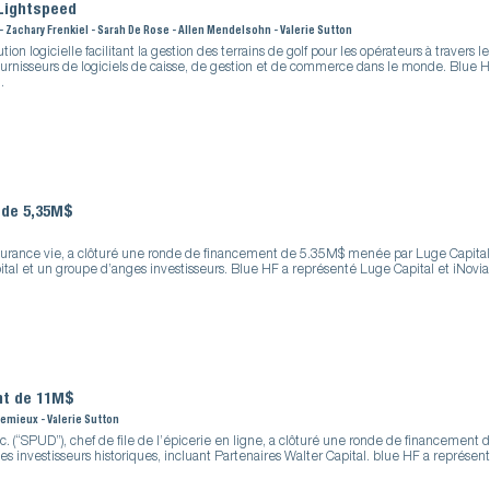
 Lightspeed
 - Zachary Frenkiel - Sarah De Rose - Allen Mendelsohn - Valerie Sutton
tion logicielle facilitant la gestion des terrains de golf pour les opérateurs à travers
ournisseurs de logiciels de caisse, de gestion et de commerce dans le monde. Blue 
.
 de 5,35M$
ssurance vie, a clôturé une ronde de financement de 5.35M$ menée par Luge Capital 
tal et un groupe d’anges investisseurs. Blue HF a représenté Luge Capital et iNovia 
nt de 11M$
-Lemieux - Valerie Sutton
c. (“SPUD”), chef de file de l’épicerie en ligne, a clôturé une ronde de financemen
des investisseurs historiques, incluant Partenaires Walter Capital. blue HF a représen