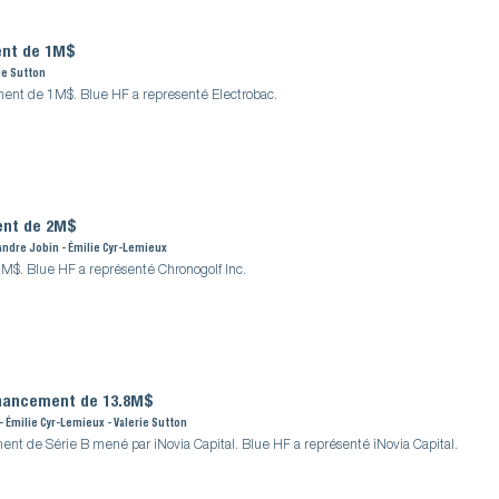
ent de 1M$
ie Sutton
ment de 1M$. Blue HF a representé Electrobac.
ent de 2M$
xandre Jobin - Émilie Cyr-Lemieux
M$. Blue HF a représenté Chronogolf Inc.
inancement de 13.8M$
 - Émilie Cyr-Lemieux - Valerie Sutton
nt de Série B mené par iNovia Capital. Blue HF a représenté iNovia Capital.