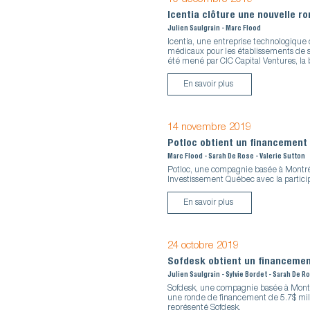
Icentia clôture une nouvelle r
Julien Saulgrain - Marc Flood
Icentia, une entreprise technologique
médicaux pour les établissements de s
été mené par CIC Capital Ventures, la 
En savoir plus
14 novembre 2019
Potloc obtient un financement
Marc Flood - Sarah De Rose - Valerie Sutton
Potloc, une compagnie basée à Montré
Investissement Québec avec la particip
En savoir plus
24 octobre 2019
Sofdesk obtient un financemen
Julien Saulgrain - Sylvie Bordet - Sarah De R
Sofdesk, une compagnie basée à Montréal
une ronde de financement de 5.7$ mill
représenté Sofdesk.