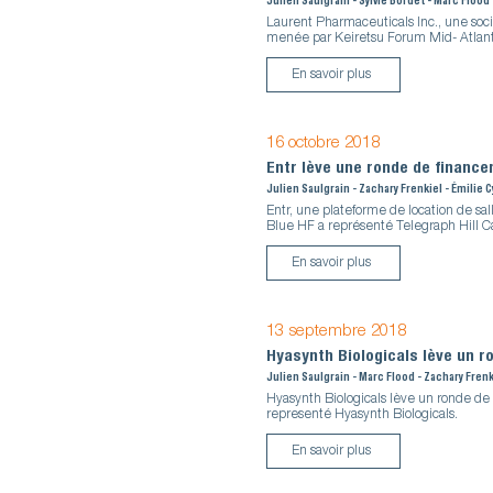
Julien Saulgrain - Sylvie Bordet - Marc Flood
Laurent Pharmaceuticals Inc., une soc
menée par Keiretsu Forum Mid- Atlant
En savoir plus
16 octobre 2018
Entr lève une ronde de financ
Julien Saulgrain - Zachary Frenkiel - Émilie
Entr, une plateforme de location de s
Blue HF a représenté Telegraph Hill Capi
En savoir plus
13 septembre 2018
Hyasynth Biologicals lève un 
Julien Saulgrain - Marc Flood - Zachary Frenk
Hyasynth Biologicals lève un ronde d
representé Hyasynth Biologicals.
En savoir plus