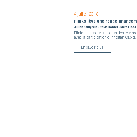
4 juillet 2018
Flinks lève une ronde finance
Julien Saulgrain - Sylvie Bordet - Marc Flood
Flinks, un leader canadien des techno
avec la participation d’Innostart Capit
En savoir plus
Appelez-nous ou en