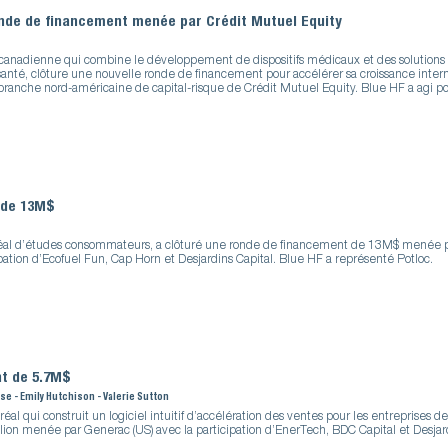
onde de financement menée par Crédit Mutuel Equity
 canadienne qui combine le développement de dispositifs médicaux et des solutions 
anté, clôture une nouvelle ronde de financement pour accélérer sa croissance inter
branche nord-américaine de capital-risque de Crédit Mutuel Equity. Blue HF a agi po
 de 13M$
al d’études consommateurs, a clôturé une ronde de financement de 13M$ menée pa
ation d’Ecofuel Fun, Cap Horn et Desjardins Capital. Blue HF a représenté Potloc.
t de 5.7M$
ose - Emily Hutchison - Valerie Sutton
 qui construit un logiciel intuitif d’accélération des ventes pour les entreprises de t
ion menée par Generac (US) avec la participation d’EnerTech, BDC Capital et Desjard