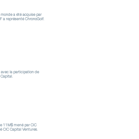
 le monde a été acquise par
HF a représenté ChronoGolf.
avec la participation de
Capital.
t de 11M$ mené par CIC
té CIC Capital Ventures.