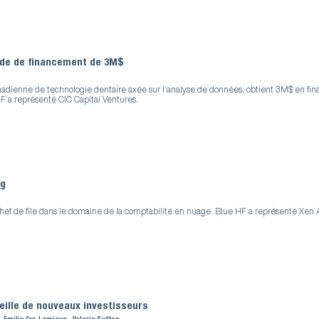
onde de financement de 3M$
nadienne de technologie dentaire axée sur l’analyse de données, obtient 3M$ en fi
F a représenté CIC Capital Ventures.
ng
ef de file dans le domaine de la comptabilité en nuage. Blue HF a représenté Xen 
ille de nouveaux investisseurs