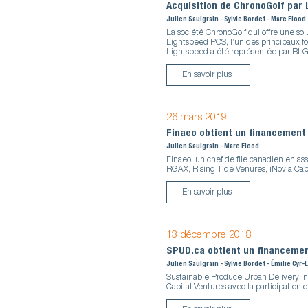
Acquisition de ChronoGolf par
Julien Saulgrain - Sylvie Bordet - Marc Flood
La société ChronoGolf qui offre une solu
Lightspeed POS, l’un des principaux f
Lightspeed a été représentée par BLG
En savoir plus
26 mars 2019
Finaeo obtient un financement
Julien Saulgrain - Marc Flood
Finaeo, un chef de file canadien en a
RGAX, Rising Tide Venures, iNovia Capi
En savoir plus
13 décembre 2018
SPUD.ca obtient un financeme
Julien Saulgrain - Sylvie Bordet - Émilie Cyr
Sustainable Produce Urban Delivery In
Capital Ventures avec la participation 