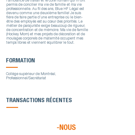
l’ambiance de travail et le côté humain qui m’ont
permis de concilier ma vie de famille et ma vie
professionnelle. Au fil des ans, Blue HF Légal est
devenu comme une deuxième famille! Je suis
fière de faire partie d’une entreprise où le bien-
être des employés est au cœur des priorités. Le
métier de parajuriste exige beaucoup de rigueur,
de concentration et de mémoire. Ma vie de famille
(Hockey Mom) et mes projets de décoration et de
moulages corporels de maternité occupent mes
temps libres et viennent équilibrer le tout.
FORMATION
Collège supérieur de Montréal,
Professionnel/Secrétariat
TRANSACTIONS RÉCENTES
CONTACTEZ
-NOUS