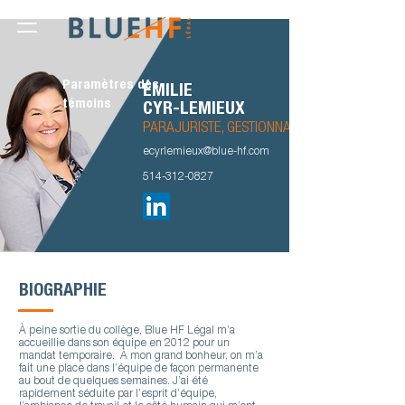
Paramètres des
ÉMILIE
témoins
CYR-LEMIEUX
PARAJURISTE, GESTIONNAIRE D'ÉQUIPE
ecyrlemieux@blue-hf.com
514-312-0827
BIOGRAPHIE
À peine sortie du collège, Blue HF Légal m’a
accueillie dans son équipe en 2012 pour un
mandat temporaire. À mon grand bonheur, on m’a
fait une place dans l’équipe de façon permanente
au bout de quelques semaines. J’ai été
rapidement séduite par l’esprit d’équipe,