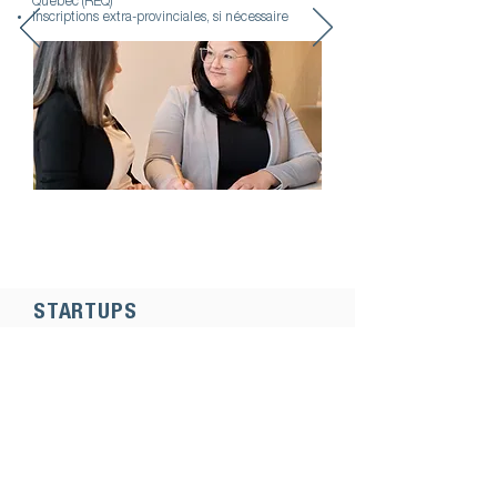
Québec (REQ)
Inscriptions extra-provinciales, si nécessaire
STARTUPS
Vérification diligente
Nous effectuons des vérifications diligentes
dans les transactions de financement et
d’achat-vente d’entreprises. Les vérifications
comprennent généralement des recherches
d’antécédents relativement aux actionnaires
principaux et une revue des obligations de la
société tels que: dettes, hypothèques/sûretés,