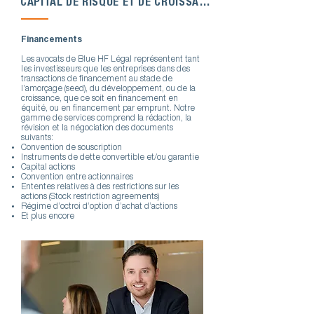
CAPITAL DE RISQUE ET DE CROISSANCE
Nos services juridiques et corporatifs à Montréal | Blue HF Légal
Financements
Les avocats de Blue HF Légal représentent tant
les investisseurs que les entreprises dans des
transactions de financement au stade de
l’amorçage (seed), du développement, ou de la
croissance, que ce soit en financement en
équité, ou en financement par emprunt. Notre
gamme de services comprend la rédaction, la
révision et la négociation des documents
suivants:
Convention de souscription
Instruments de dette convertible et/ou garantie
Capital actions
Convention entre actionnaires
Ententes relatives à des restrictions sur les
actions (Stock restriction agreements)
Régime d’octroi d’option d’achat d’actions
Et plus encore