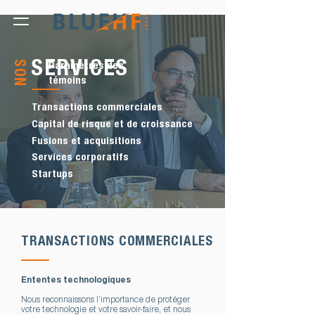
NOS
SERVICES
Paramètres des
témoins
Transactions commerciales
Capital de risque et de croissance
Fusions et acquisitions
Services corporatifs
Startups
Nos services juridiques et corporatifs à Montréal
TRANSACTIONS COMMERCIALES
Ententes technologiques
Nous reconnaissons l’importance de protéger
votre technologie et votre savoir-faire, et nous